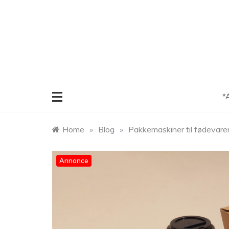
Skip
to
content
*
Home
»
Blog
»
Pakkemaskiner til fødevarer
Annonce