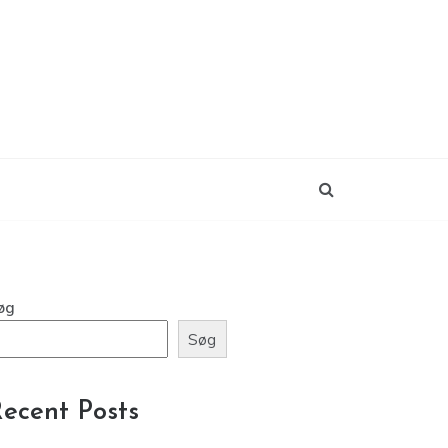
øg
Søg
ecent Posts