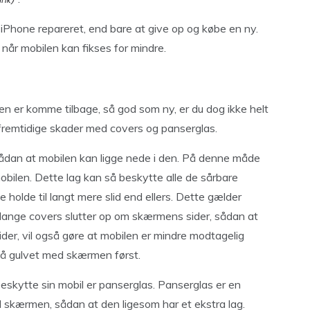
iPhone repareret, end bare at give op og købe en ny.
når mobilen kan fikses for mindre.
den er komme tilbage, så god som ny, er du dog ikke helt
 fremtidige skader med covers og panserglas.
 sådan at mobilen kan ligge nede i den. På denne måde
bilen. Dette lag kan så beskytte alle de sårbare
 holde til langt mere slid end ellers. Dette gælder
Mange covers slutter op om skærmens sider, sådan at
ider, vil også gøre at mobilen er mindre modtagelig
 på gulvet med skærmen først.
eskytte sin mobil er panserglas. Panserglas er en
 til skærmen, sådan at den ligesom har et ekstra lag.