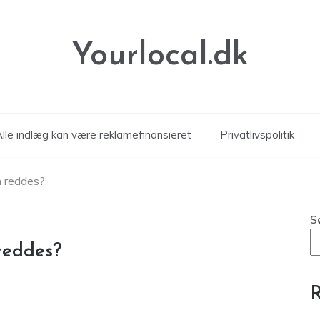
Yourlocal.dk
Alle indlæg kan være reklamefinansieret
Privatlivspolitik
n reddes?
S
reddes?
R