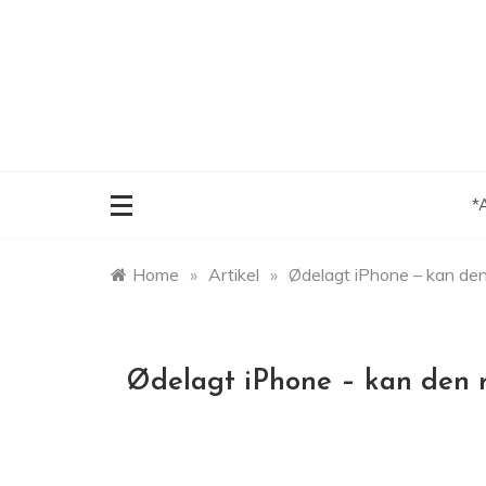
Skip
to
content
*
Home
»
Artikel
»
Ødelagt iPhone – kan de
Ødelagt iPhone – kan den 